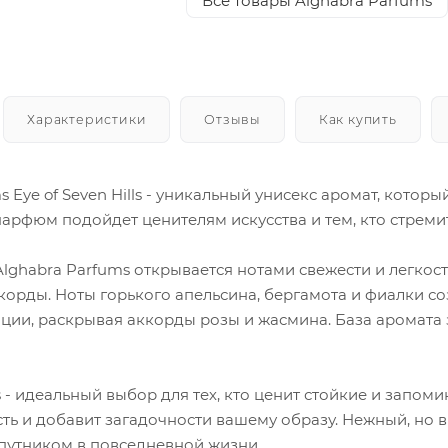
Все товары Alghabra Parfums
Характеристики
Отзывы
Как купить
s Eye of Seven Hills - уникальный унисекс аромат, кото
парфюм подойдет ценителям искусства и тем, кто стреми
Alghabra Parfums открывается нотами свежести и легкос
орды. Ноты горького апельсина, бергамота и фиалки со
ции, раскрывая аккорды розы и жасмина. База аромата
lls - идеальный выбор для тех, кто ценит стойкие и за
ь и добавит загадочности вашему образу. Нежный, но в
утником в повседневной жизни.