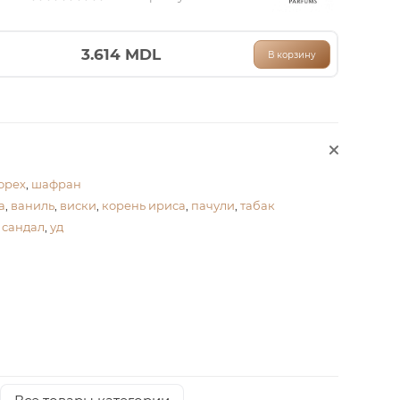
3.614
MDL
В корзину
орех
,
шафран
а
,
ваниль
,
виски
,
корень ириса
,
пачули
,
табак
,
сандал
,
уд