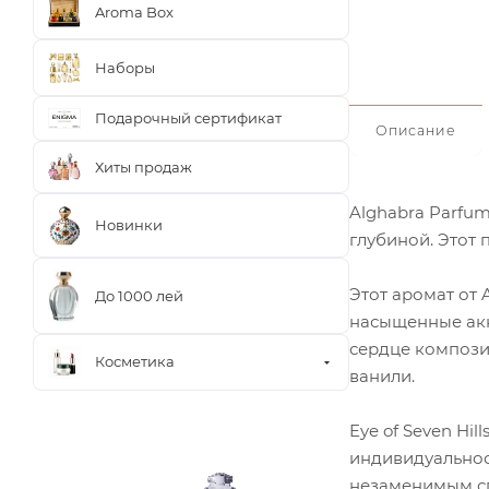
Aroma Box
Наборы
Подарочный сертификат
Описание
Хиты продаж
Alghabra Parfum
Новинки
глубиной. Этот 
Этот аромат от 
До 1000 лей
насыщенные акк
сердце компози
Косметика
ванили.
Eye of Seven Hi
индивидуальност
незаменимым сп