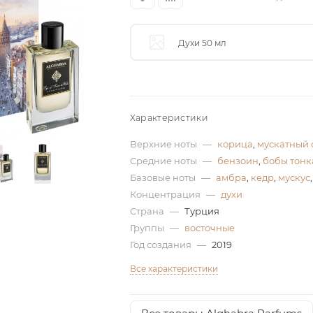
Духи 50 мл
Характеристики
Верхние ноты
—
корица
,
мускатный 
Средние ноты
—
бензоин
,
бобы тонк
Базовые ноты
—
амбра
,
кедр
,
мускус
Концентрация
—
духи
Страна
—
Турция
Группы
—
восточные
Год создания
—
2019
Все характеристики