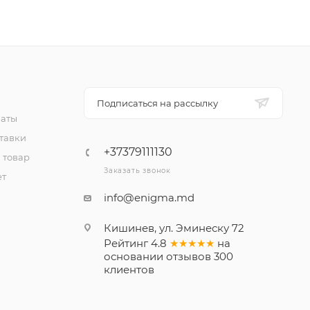
Подписаться на рассылку
латы
тавки
+37379111130
 товар
Заказать звонок
ет
info@enigma.md
Кишинев, ул. Эминеску 72
Рейтинг
4.8
★★★★★
на
основании
отзывов
300
клиентов