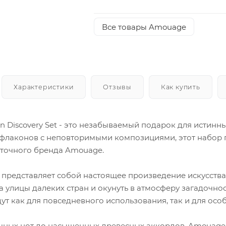
Все товары Amouage
Характеристики
Отзывы
Как купить
Discovery Set - это незабываемый подарок для истинн
-флаконов с неповторимыми композициями, этот набор 
сточного бренда Amouage.
представляет собой настоящее произведение искусства
а улицы далеких стран и окунуть в атмосферу загадочно
т как для повседневного использования, так и для особ
очных нот до насыщенных древесных аккордов, Amouage 