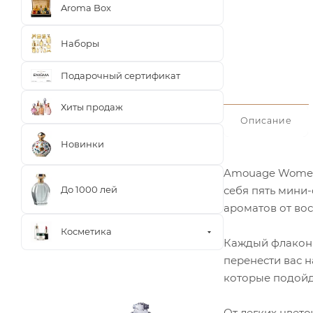
Aroma Box
Наборы
Подарочный сертификат
Хиты продаж
Описание
Новинки
Amouage Women 
До 1000 лей
себя пять мини
ароматов от во
Косметика
Каждый флакон 
перенести вас н
которые подойду
От легких цвет