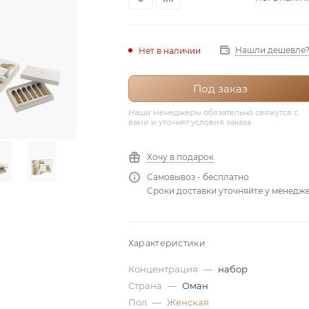
Нашли дешевле
Нет в наличии
Под заказ
Наши менеджеры обязательно свяжутся с
вами и уточнят условия заказа
Хочу в подарок
Самовывоз - бесплатно
Сроки доставки уточняйте у менедж
Характеристики
Концентрация
—
набор
Страна
—
Оман
Пол
—
Женская