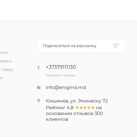
Подписаться на рассылку
латы
тавки
+37379111130
 товар
Заказать звонок
ет
info@enigma.md
Кишинев, ул. Эминеску 72
Рейтинг
4.8
★★★★★
на
основании
отзывов
300
клиентов