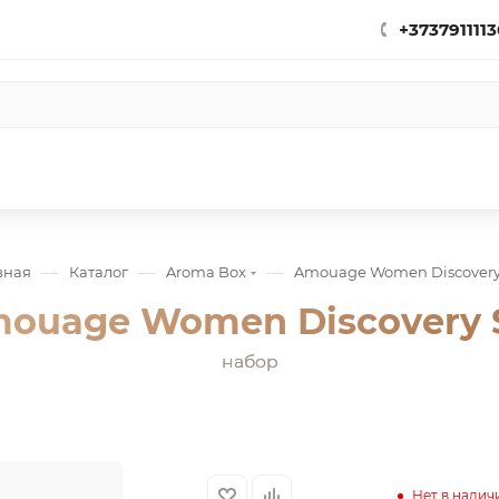
+3737911113
—
—
—
вная
Каталог
Aroma Box
Amouage Women Discovery
ouage Women Discovery 
набор
Нет в налич