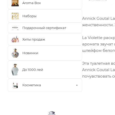
Aroma Box
Наборы
Annick Goutal L
женственности.
Подарочный сертификат
La Violette ра
Хиты продаж
аромата звучат
шлейфом белого
Новинки
Эта туалетная в
Annick Goutal L
До 1000 лей
почувствовать 
Косметика