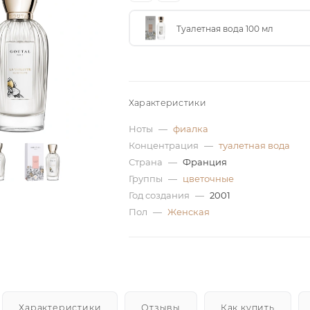
Туалетная вода 100 мл
Характеристики
Ноты
—
фиалка
Концентрация
—
туалетная вода
Страна
—
Франция
Группы
—
цветочные
Год создания
—
2001
Пол
—
Женская
Характеристики
Отзывы
Как купить