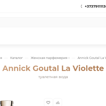
+3737911113
—
—
—
ая
Каталог
Женская парфюмерия
Annick Goutal La V
Annick Goutal La Violette
туалетная вода