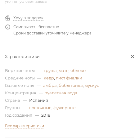
уточнят условия заказа
ей
Хочу в подарок
Самовывоз - бесплатно
а
Сроки доставки уточняйте у менеджера
Характеристики
Верхние ноты
—
груша
,
мате
,
яблоко
Средние ноты
—
кедр
,
лист фиалки
Базовые ноты
—
амбра
,
бобы тонка
,
мускус
Концентрация
—
туалетная вода
Страна
—
Испания
Группы
—
восточные
,
фужерные
Год создания
—
2018
Все характеристики