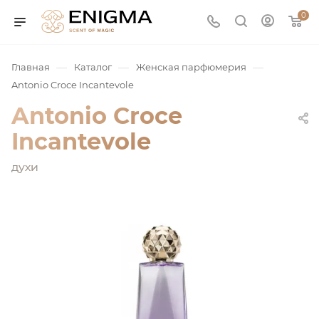
0
—
—
—
Главная
Каталог
Женская парфюмерия
Antonio Croce Incantevole
Antonio Croce
Incantevole
духи
юмерия
Service
ая / Нишевая