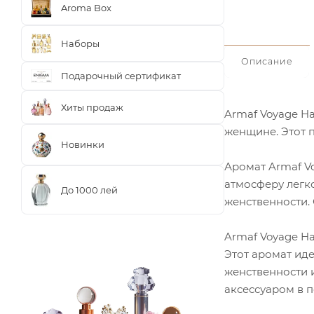
Aroma Box
Наборы
Описание
Подарочный сертификат
Хиты продаж
Armaf Voyage H
женщине. Этот п
Новинки
Аромат Armaf V
атмосферу легко
До 1000 лей
женственности. 
Armaf Voyage H
Этот аромат иде
женственности 
аксессуаром в 