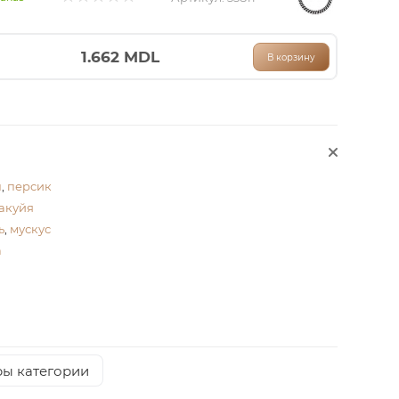
1.662
MDL
В корзину
н
,
персик
акуйя
ь
,
мускус
а
ры категории