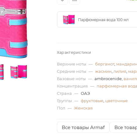
Парфюмерная вода 100 мл
Характеристики
Верхние ноты
—
бергамот
,
мандари
Средние ноты
—
жасмин
,
лилия
,
мар
Базовые ноты
—
ambrocenide,
ванил
Концентрация
—
парфюмерная вод
Страна
—
ОАЭ
Группы
—
фруктовые
,
цветочные
Пол
—
Женская
Все товары Armaf
Все това