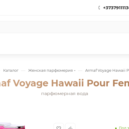
+3737911113
—
—
—
Каталог
Женская парфюмерия
Armaf Voyage Hawaii
af Voyage Hawaii Pour F
парфюмерная вода
Под з