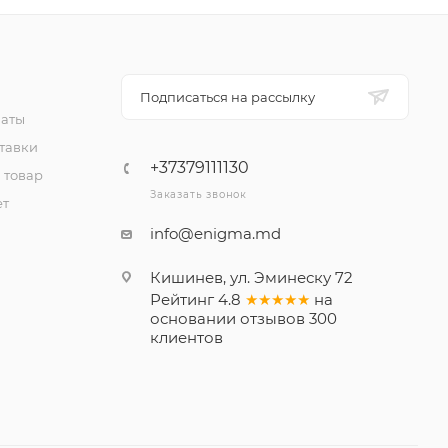
Подписаться на рассылку
латы
тавки
+37379111130
 товар
Заказать звонок
ет
info@enigma.md
Кишинев, ул. Эминеску 72
Рейтинг
4.8
★★★★★
на
основании
отзывов
300
клиентов