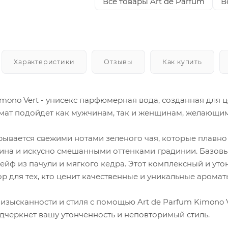
Все товары Art de Parfum
В
Характеристики
Отзывы
Как купить
imono Vert - унисекс парфюмерная вода, созданная для
мат подойдет как мужчинам, так и женщинам, желающим 
крывается свежими нотами зеленого чая, которые плавно
на и искусно смешанными оттенками градинии. Базовы
йф из пачули и мягкого кедра. Этот комплексный и уто
 для тех, кто ценит качественные и уникальные аромат
 изысканности и стиля с помощью Art de Parfum Kimono 
одчеркнет вашу утонченность и неповторимый стиль.