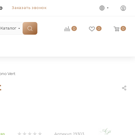
0
Заказать звонок
Каталог
0
0
0
ono Vert
t
Артикул:
19303
каз