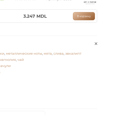
3.247
MDL
В корзину
лки
,
металлические ноты
,
мята
,
слива
,
эвкалипт
магнолия
,
чай
пачули
а