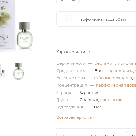
Парфюмерная вода 50 мл
Характеристики
Верхние ноты
—
бергамот
,
лист фиа
Средние ноты
—
Вода,
герань
,
ирис
,
Базовые ноты
—
дубовый мох
,
кедр
,
Концентрация
—
парфюмерная вод
Страна
—
Франция
Группы
—
Зелёные,
цветочные
Год создания
—
2022
Все характеристики