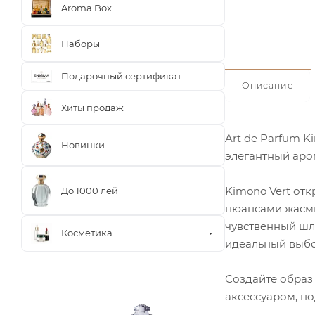
Aroma Box
Наборы
Подарочный сертификат
Описание
Хиты продаж
Art de Parfum K
Новинки
элегантный аро
Kimono Vert от
До 1000 лей
нюансами жасми
чувственный шле
Косметика
идеальный выбор
Создайте образ
аксессуаром, п