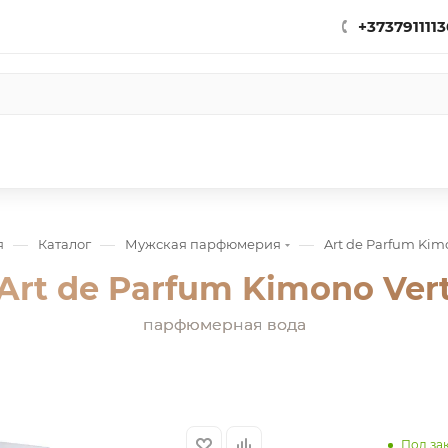
+3737911113
—
—
—
я
Каталог
Мужская парфюмерия
Art de Parfum Kim
Art de Parfum Kimono Ver
парфюмерная вода
Под за