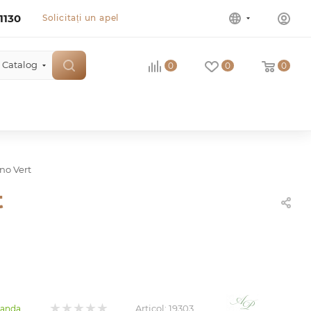
1130
Solicitați un apel
Catalog
0
0
0
no Vert
t
Articol:
19303
manda