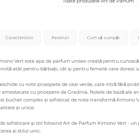
Toate produsele Art de Parfum
Caracteristici
Recenzii
Cum să cumpăr
mono Vert este apa de parfum unisex creată pentru cunoscăto
rivită atât pentru bărbații, cât și pentru femeile care doresc 
schide cu note proaspete de ceai verde, care intră fără pro
 amestecate cu pricepere de Gradinia. Notele de bază ale ar
t buchet complex și sofisticat de note transformă Kimono Ver
litate și unice.
de sofisticare și stil folosind Art de Parfum Kimono Vert - un
area și stilul unic.