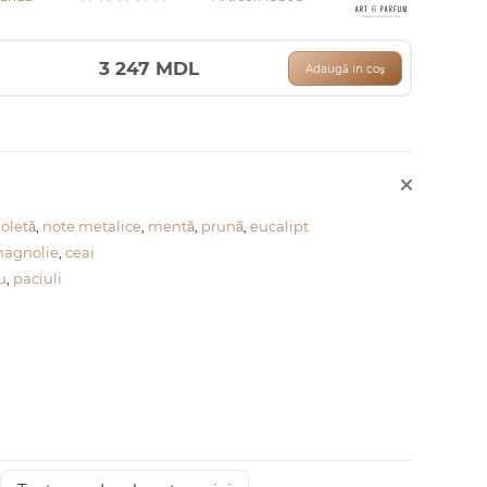
3 247
MDL
Adaugă in coş
ioletă
,
note metalice
,
mentă
,
prună
,
eucalipt
agnolie
,
ceai
u
,
paciuli