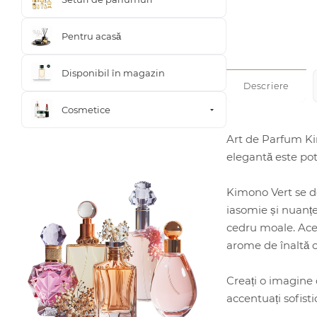
Pentru acasă
Disponibil în magazin
Descriere
Cosmetice
Art de Parfum Ki
elegantă este pot
Kimono Vert se de
iasomie și nuanțe
cedru moale. Aces
arome de înaltă ca
Creați o imagine 
accentuați sofistic