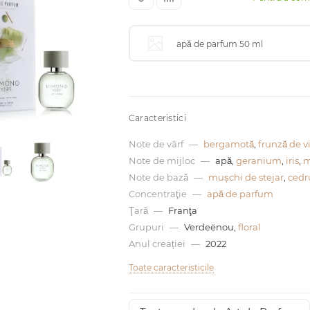
apă de parfum 50 ml
Caracteristici
Note de vârf
—
bergamotă
,
frunză de v
Note de mijloc
—
apă,
geranium
,
iris
,
m
Note de bază
—
mușchi de stejar
,
cedr
Concentraţie
—
apă de parfum
Ţară
—
Franţa
Grupuri
—
Verdeёnou,
floral
Anul creației
—
2022
Toate caracteristicile