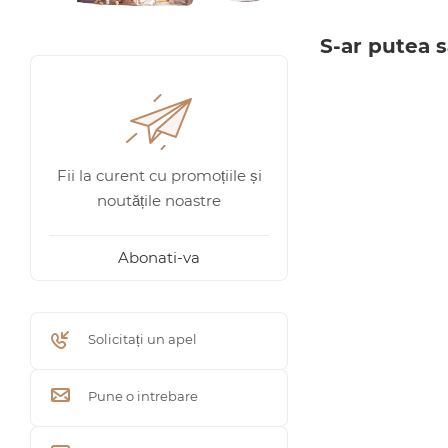
S-ar putea s
Fii la curent cu promoțiile și
noutățile noastre
Abonati-va
Solicitați un apel
Pune o intrebare