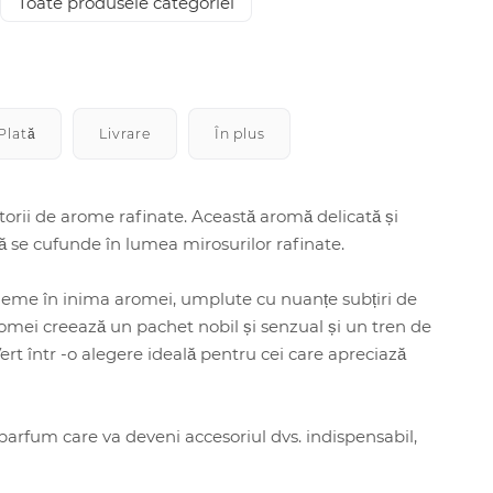
Toate produsele categoriei
Plată
Livrare
În plus
rii de arome rafinate. Această aromă delicată și
să se cufunde în lumea mirosurilor rafinate.
bleme în inima aromei, umplute cu nuanțe subțiri de
omei creează un pachet nobil și senzual și un tren de
t într -o alegere ideală pentru cei care apreciază
 parfum care va deveni accesoriul dvs. indispensabil,