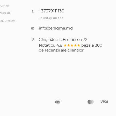
ivrare
+37379111130
dusului
Solicitați un apel
răspunsuri
info@enigma.md
Chișinău, st. Eminescu 72
Notat cu
4.8
★★★★★
baza a
300
de recenzii
ale clienților