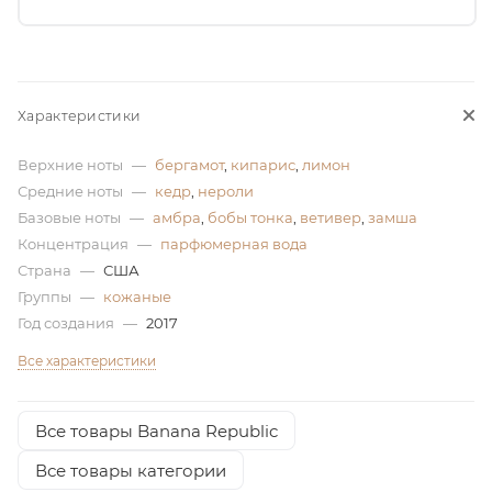
ей
Характеристики
Верхние ноты
—
бергамот
,
кипарис
,
лимон
Средние ноты
—
кедр
,
нероли
Базовые ноты
—
амбра
,
бобы тонка
,
ветивер
,
замша
Концентрация
—
парфюмерная вода
Страна
—
США
Группы
—
кожаные
Год создания
—
2017
Все характеристики
Все товары Banana Republic
Все товары категории