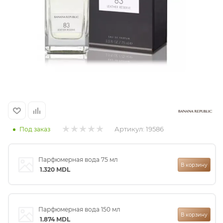
итная
 / Арабская
Артикул:
19586
Под заказ
ый сертификат
Парфюмерная вода 75 мл
В корзину
1.320
MDL
даж
Парфюмерная вода 150 мл
В корзину
1.874
MDL