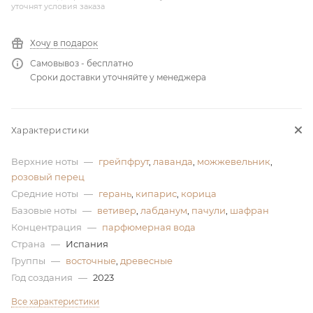
уточнят условия заказа
ей
Хочу в подарок
Самовывоз - бесплатно
а
Сроки доставки уточняйте у менеджера
Характеристики
Верхние ноты
—
грейпфрут
,
лаванда
,
можжевельник
,
розовый перец
Средние ноты
—
герань
,
кипарис
,
корица
Базовые ноты
—
ветивер
,
лабданум
,
пачули
,
шафран
Концентрация
—
парфюмерная вода
Страна
—
Испания
Группы
—
восточные
,
древесные
Год создания
—
2023
Все характеристики