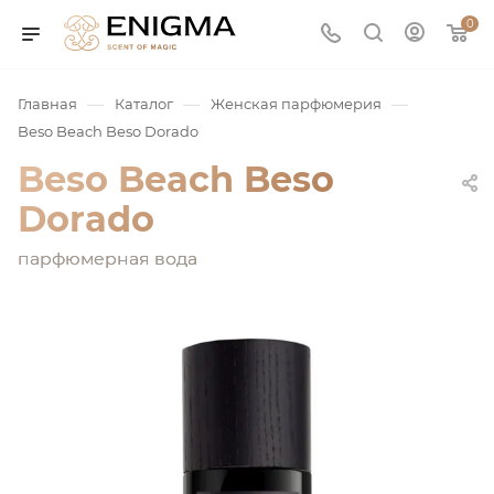
0
—
—
—
Главная
Каталог
Женская парфюмерия
Beso Beach Beso Dorado
Beso Beach Beso
Dorado
парфюмерная вода
юмерия
Service
ая / Нишевая