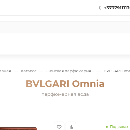
+3737911113
—
—
—
авная
Каталог
Женская парфюмерия
BVLGARI Omn
BVLGARI Omnia
парфюмерная вода
Под заказ