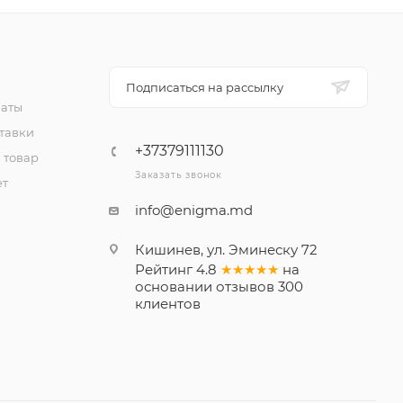
Подписаться на рассылку
латы
тавки
+37379111130
 товар
Заказать звонок
ет
info@enigma.md
Кишинев, ул. Эминеску 72
Рейтинг
4.8
★★★★★
на
основании
отзывов
300
клиентов