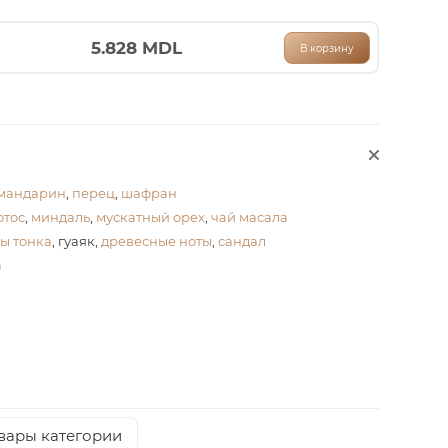
5.828
MDL
В корзину
мандарин
,
перец
,
шафран
отос
,
миндаль
,
мускатный орех
,
чай масала
ы тонка
, гуаяк,
древесные ноты
,
сандал
а
вары категории