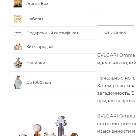
Aroma Box
Наборы
Описание
Подарочный сертификат
Хиты продаж
BVLGARI Omnia 
идеально подой
Новинки
Начальные ноты
До 1000 лей
Затем раскрыва
загадочность. 
придавая арома
BVLGARI Omnia 
стать центром в
изысканности и