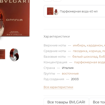
Парфюмерная вода 40 мл
Характеристики
Верхние ноты
—
имбирь
,
кардамон
,
Средние ноты
—
гвоздика
,
корица
,
л
Базовые ноты
—
белый шоколад
,
боб
Концентрация
—
парфюмерная вод
Страна
—
Италия
Группы
—
восточные
Год создания
—
2003
Все характеристики
Все товары BVLGARI
Все то