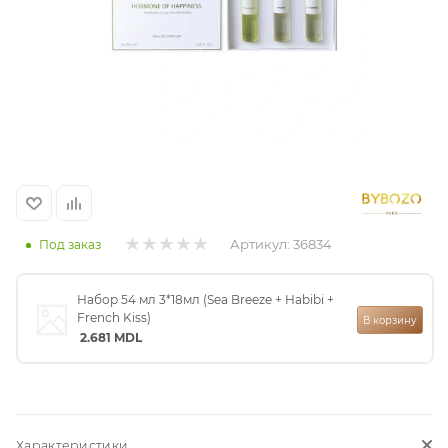
итная
 / Арабская
Артикул:
36834
Под заказ
ый сертификат
Набор 54 мл 3*18мл (Sea Breeze + Habibi +
French Kiss)
В корзину
2.681
MDL
даж
Характеристики