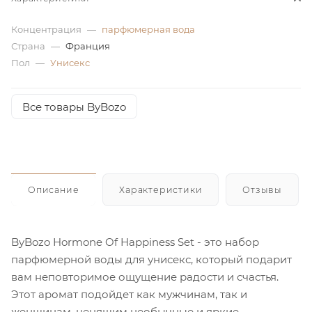
ей
Концентрация
—
парфюмерная вода
Страна
—
Франция
Пол
—
Унисекс
а
Все товары ByBozo
Описание
Характеристики
Отзывы
ByBozo Hormone Of Happiness Set - это набор
парфюмерной воды для унисекс, который подарит
вам неповторимое ощущение радости и счастья.
Этот аромат подойдет как мужчинам, так и
женщинам, ценящим необычные и яркие