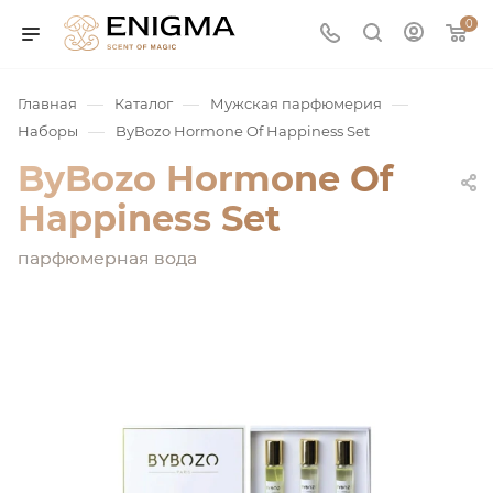
0
—
—
—
Главная
Каталог
Мужская парфюмерия
—
Наборы
ByBozo Hormone Of Happiness Set
ByBozo Hormone Of
Happiness Set
парфюмерная вода
юмерия
Service
ая / Нишевая