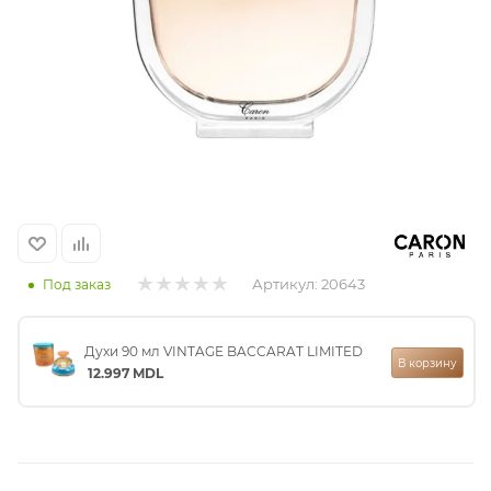
итная
 / Арабская
Артикул:
20643
Под заказ
ый сертификат
Духи 90 мл VINTAGE BACCARAT LIMITED
В корзину
12.997
MDL
даж