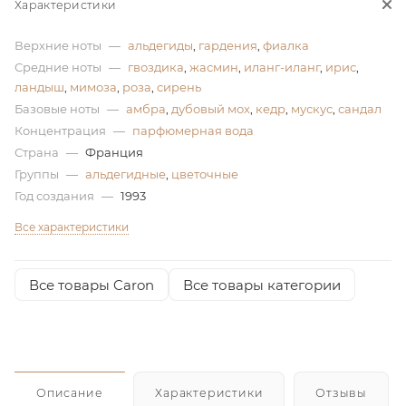
Характеристики
ей
Верхние ноты
—
альдегиды
,
гардения
,
фиалка
Средние ноты
—
гвоздика
,
жасмин
,
иланг-иланг
,
ирис
,
ландыш
,
мимоза
,
роза
,
сирень
а
Базовые ноты
—
амбра
,
дубовый мох
,
кедр
,
мускус
,
сандал
Концентрация
—
парфюмерная вода
Страна
—
Франция
Группы
—
альдегидные
,
цветочные
Год создания
—
1993
Все характеристики
Все товары Caron
Все товары категории
Описание
Характеристики
Отзывы