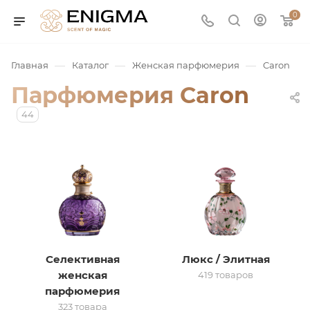
0
—
—
—
Главная
Каталог
Женская парфюмерия
Caron
Парфюмерия Caron
44
юмерия
Service
Селективная
Люкс / Элитная
женская
419 товаров
ая / Нишевая
парфюмерия
323 товара