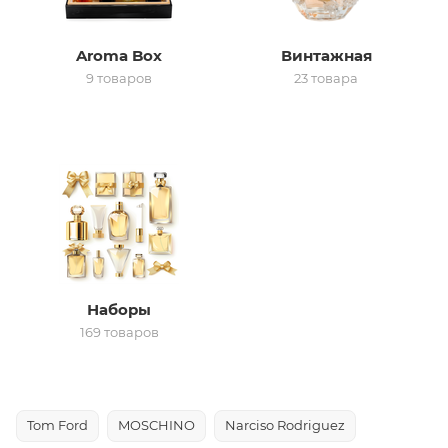
ей
Aroma Box
Винтажная
9 товаров
23 товара
а
Наборы
169 товаров
Tom Ford
MOSCHINO
Narciso Rodriguez