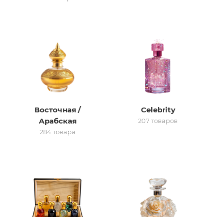
итная
 / Арабская
Восточная /
Celebrity
Арабская
207 товаров
284 товара
ый сертификат
даж