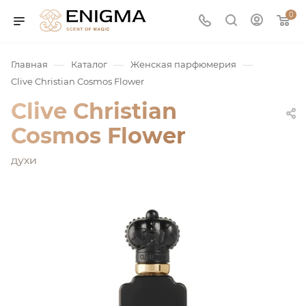
0
—
—
—
Главная
Каталог
Женская парфюмерия
Clive Christian Cosmos Flower
Clive Christian
Cosmos Flower
духи
юмерия
Service
ая / Нишевая