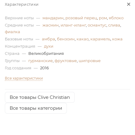
Характеристики
ей
Верхние ноты
—
мандарин
,
розовый перец
,
ром
,
яблоко
Средние ноты
—
жасмин
,
иланг-иланг
,
османтус
,
слива
,
фиалка
Базовые ноты
—
амбра
,
бензоин
,
какао
,
карамель
,
кожа
Концентрация
—
духи
Страна
—
Великобритания
Группы
—
гурманские
,
фруктовые
,
шипровые
Год создания
—
2016
Все характеристики
Все товары Clive Christian
Все товары категории