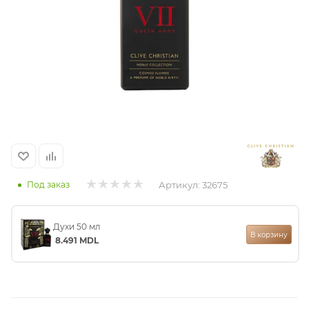
итная
 / Арабская
Артикул:
32675
Под заказ
ый сертификат
Духи 50 мл
В корзину
8.491
MDL
даж