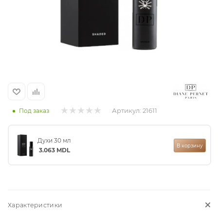
итная
 / Арабская
Артикул:
21611
Под заказ
Духи 30 мл
ый сертификат
В корзину
3.063
MDL
даж
Характеристики