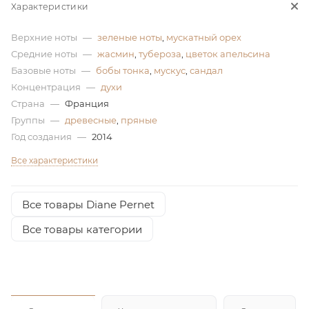
Характеристики
ей
Верхние ноты
—
зеленые ноты
,
мускатный орех
Средние ноты
—
жасмин
,
тубероза
,
цветок апельсина
а
Базовые ноты
—
бобы тонка
,
мускус
,
сандал
Концентрация
—
духи
Страна
—
Франция
Группы
—
древесные
,
пряные
Год создания
—
2014
Все характеристики
Все товары Diane Pernet
Все товары категории