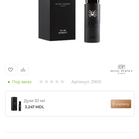
итная
 / Арабская
Артикул:
21610
Под заказ
ый сертификат
Духи 30 мл
В корзину
3.247
MDL
даж