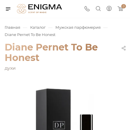
0
—
—
—
Главная
Каталог
Мужская парфюмерия
Diane Pernet To Be Honest
Diane Pernet To Be
Honest
духи
юмерия
Service
ая / Нишевая