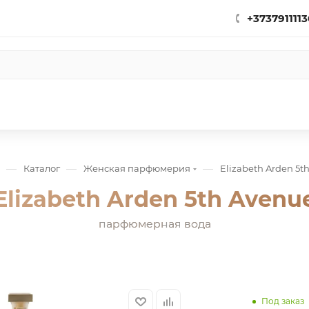
+3737911113
—
—
—
Каталог
Женская парфюмерия
Elizabeth Arden 5t
Elizabeth Arden 5th Avenu
парфюмерная вода
Под заказ