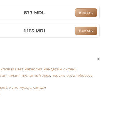
877
MDL
В корзину
1.163
MDL
В корзину
липовый цвет
,
магнолия
,
мандарин
,
сирень
ланг-иланг
,
мускатный орех
,
персик
,
роза
,
тубероза
,
дика
,
ирис
,
мускус
,
сандал
а