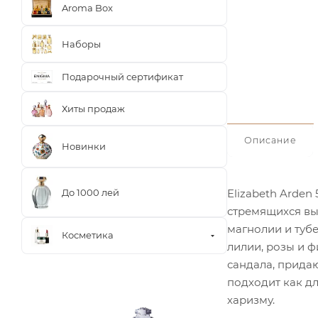
Aroma Box
Наборы
Подарочный сертификат
Хиты продаж
Описание
Новинки
До 1000 лей
Elizabeth Arde
стремящихся вы
магнолии и туб
Косметика
лилии, розы и ф
сандала, прида
подходит как дл
харизму.