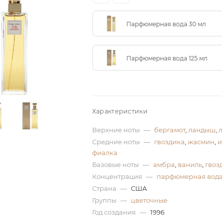
Парфюмерная вода 30 мл
Парфюмерная вода 125 мл
Характеристики
Верхние ноты
—
бергамот
,
ландыш
,
Средние ноты
—
гвоздика
,
жасмин
,
и
фиалка
Базовые ноты
—
амбра
,
ваниль
,
гвоз
Концентрация
—
парфюмерная вод
Страна
—
США
Группы
—
цветочные
Год создания
—
1996