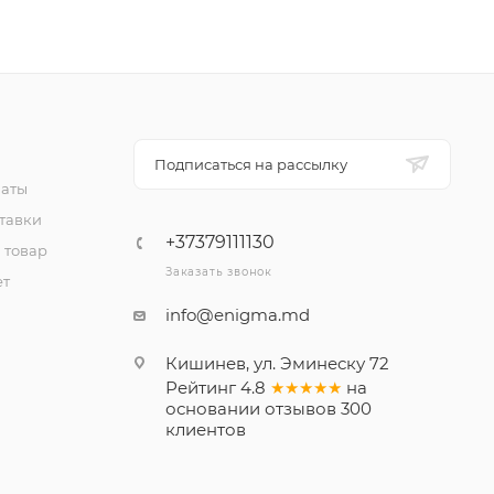
Подписаться на рассылку
латы
тавки
+37379111130
 товар
Заказать звонок
ет
info@enigma.md
Кишинев, ул. Эминеску 72
Рейтинг
4.8
★★★★★
на
основании
отзывов
300
клиентов