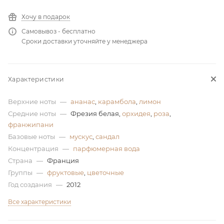
ей
Хочу в подарок
Самовывоз - бесплатно
Сроки доставки уточняйте у менеджера
а
Характеристики
Верхние ноты
—
ананас
,
карамбола
,
лимон
Средние ноты
—
Фрезия белая,
орхидея
,
роза
,
франжипани
Базовые ноты
—
мускус
,
сандал
Концентрация
—
парфюмерная вода
Страна
—
Франция
Группы
—
фруктовые
,
цветочные
Год создания
—
2012
Все характеристики