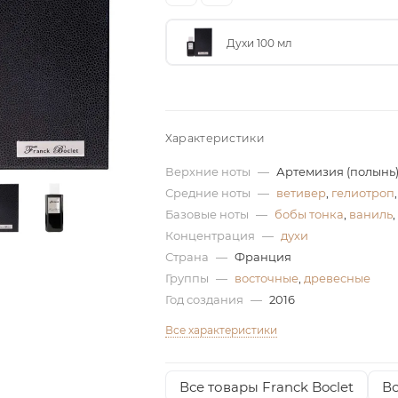
Духи 100 мл
Характеристики
Верхние ноты
—
Артемизия (полынь)
Средние ноты
—
ветивер
,
гелиотроп
Базовые ноты
—
бобы тонка
,
ваниль
,
Концентрация
—
духи
Страна
—
Франция
Группы
—
восточные
,
древесные
Год создания
—
2016
Все характеристики
Все товары Franck Boclet
Вс