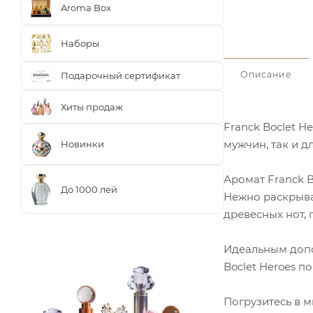
Aroma Box
Наборы
Описание
Подарочный сертификат
Хиты продаж
Franck Boclet 
мужчин, так и 
Новинки
Аромат Franck B
До 1000 лей
Нежно раскрывая
древесных нот, 
Идеальным допо
Boclet Heroes 
Погрузитесь в м