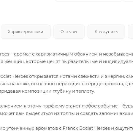
Характеристики
Отзывы
Как купить
Heroes – аромат с харизматичным обаянием и незабывае
для женщин, которые ценят выразительные и индивидуаль
oclet Heroes открывается нотами свежести и энергии, с
сь на коже, он плавно переходит в сердце аромата, где
придавая композиции глубину и теплоту.
лнением к этому парфюму станет любое событие – будь 
поможет вам выделиться из толпы и создать запоминающи
ир утонченных ароматов с Franck Boclet Heroes и ощутит