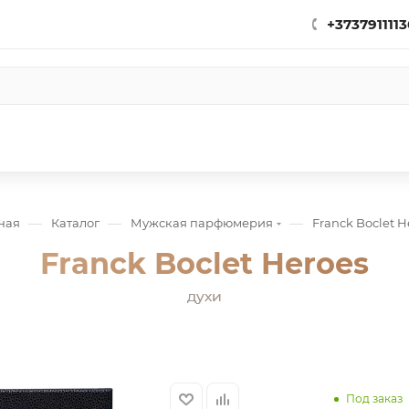
+3737911113
—
—
—
ная
Каталог
Мужская парфюмерия
Franck Boclet H
Franck Boclet Heroes
духи
Под заказ