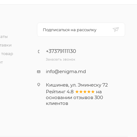
Подписаться на рассылку
латы
тавки
+37379111130
 товар
Заказать звонок
ет
info@enigma.md
Кишинев, ул. Эминеску 72
Рейтинг
4.8
★★★★★
на
основании
отзывов
300
клиентов