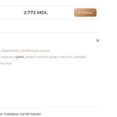
2.772
MDL
В корзину
,
бергамот
,
гальбанум
,
кокос
,
герань
, гуаяк,
иланг-иланг
,
кедр
,
пачули
,
сандал
мускус
е товары категории