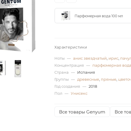
Парфюмерная вода 100 мл
Характеристики
Ноты
—
анис звездчатый
,
ирис
,
пачу
Концентрация
—
парфюмерная вод
Страна
—
Испания
Группы
—
древесные
,
пряные
,
цвето
Год создания
—
2018
Пол
—
Унисекс
Все товары Genyum
Все то