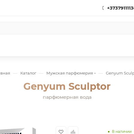
+3737911113
—
—
—
авная
Каталог
Мужская парфюмерия
Genyum Sculp
Genyum Sculptor
парфюмерная вода
В наличии