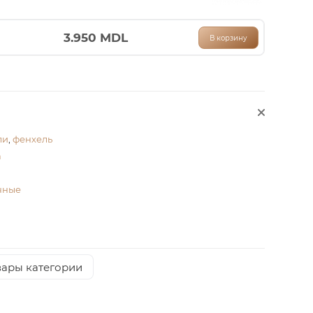
3.950
MDL
В корзину
ли
,
фенхель
а
чные
вары категории