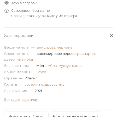
Хочу в подарок
ей
Самовывоз - бесплатно
Сроки доставки уточняйте у менеджера
а
Характеристики
Верхние ноты
—
анис
,
роза
,
черника
Средние ноты
—
кашемировое дерево,
розмарин
,
цветочные ноты
Базовые ноты
—
Мёд,
амбра
,
мускус
,
сандал
Концентрация
—
духи
Страна
—
Италия
Группы
—
восточные
,
древесные
Год создания
—
2021
Все характеристики
Все товары Gerini
Все товары категории