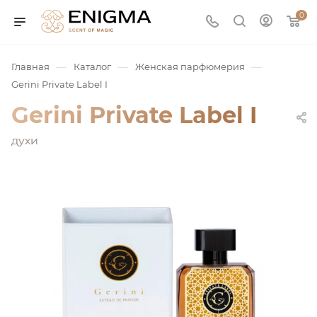
0
—
—
—
Главная
Каталог
Женская парфюмерия
Gerini Private Label I
Gerini Private Label I
духи
юмерия
Service
ая / Нишевая