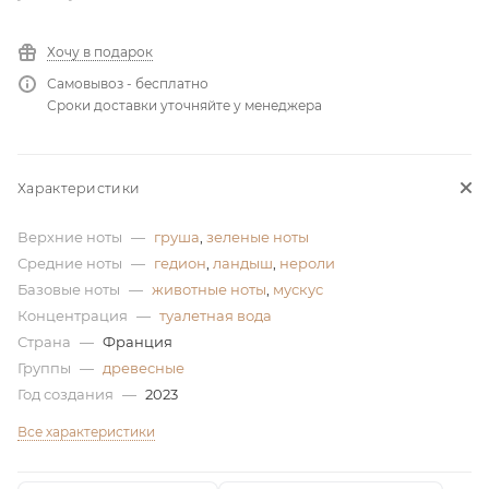
ей
Хочу в подарок
Самовывоз - бесплатно
а
Сроки доставки уточняйте у менеджера
Характеристики
Верхние ноты
—
груша
,
зеленые ноты
Средние ноты
—
гедион
,
ландыш
,
нероли
Базовые ноты
—
животные ноты
,
мускус
Концентрация
—
туалетная вода
Страна
—
Франция
Группы
—
древесные
Год создания
—
2023
Все характеристики