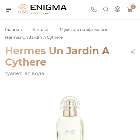
0
—
—
—
Главная
Каталог
Мужская парфюмерия
Hermes Un Jardin A Cythere
Hermes Un Jardin A
Cythere
туалетная вода
юмерия
Service
ая / Нишевая