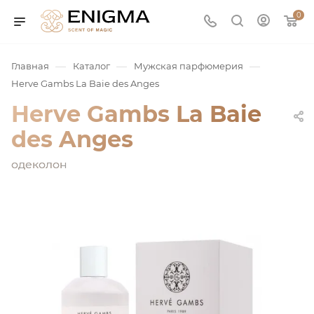
0
—
—
—
Главная
Каталог
Мужская парфюмерия
Herve Gambs La Baie des Anges
Herve Gambs La Baie
des Anges
одеколон
юмерия
Service
ая / Нишевая