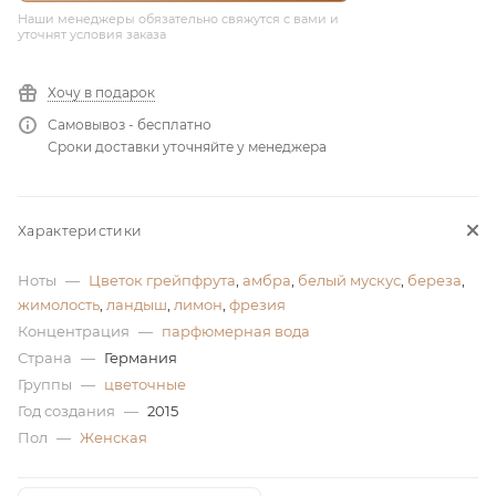
Наши менеджеры обязательно свяжутся с вами и
ей
уточнят условия заказа
Хочу в подарок
а
Самовывоз - бесплатно
Сроки доставки уточняйте у менеджера
Характеристики
Ноты
—
Цветок грейпфрута
,
амбра
,
белый мускус
,
береза
,
жимолость
,
ландыш
,
лимон
,
фрезия
Концентрация
—
парфюмерная вода
Страна
—
Германия
Группы
—
цветочные
Год создания
—
2015
Пол
—
Женская