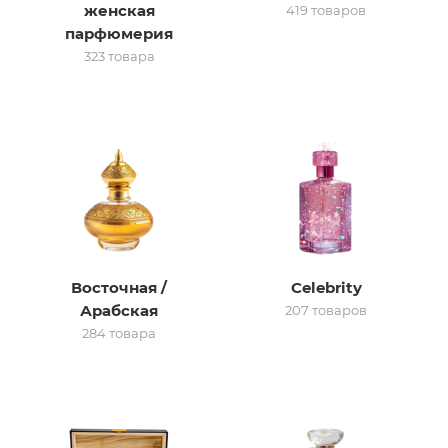
женская
419 товаров
парфюмерия
итная
323 товара
 / Арабская
Восточная /
Celebrity
ый сертификат
Арабская
207 товаров
284 товара
даж