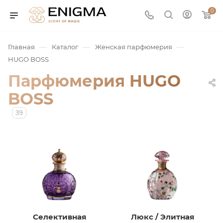
0
—
—
—
Главная
Каталог
Женская парфюмерия
HUGO BOSS
Парфюмерия HUGO
BOSS
39
юмерия
Service
ая / Нишевая
Селективная
Люкс / Элитная