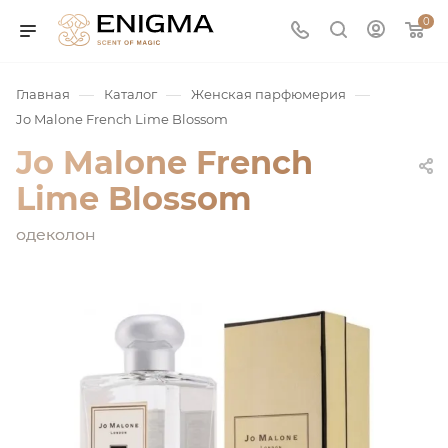
0
—
—
—
Главная
Каталог
Женская парфюмерия
Jo Malone French Lime Blossom
Jo Malone French
Lime Blossom
одеколон
юмерия
Service
ая / Нишевая