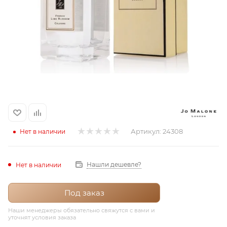
итная
 / Арабская
Артикул:
24308
Нет в наличии
ый сертификат
Нашли дешевле?
Нет в наличии
даж
Под заказ
Наши менеджеры обязательно свяжутся с вами и
уточнят условия заказа