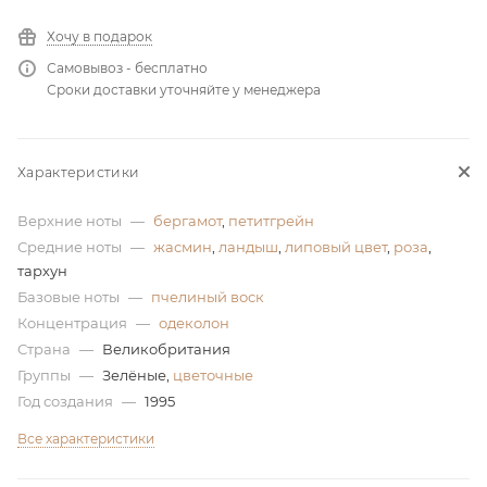
ей
Хочу в подарок
Самовывоз - бесплатно
Сроки доставки уточняйте у менеджера
а
Характеристики
Верхние ноты
—
бергамот
,
петитгрейн
Средние ноты
—
жасмин
,
ландыш
,
липовый цвет
,
роза
,
тархун
Базовые ноты
—
пчелиный воск
Концентрация
—
одеколон
Страна
—
Великобритания
Группы
—
Зелёные,
цветочные
Год создания
—
1995
Все характеристики