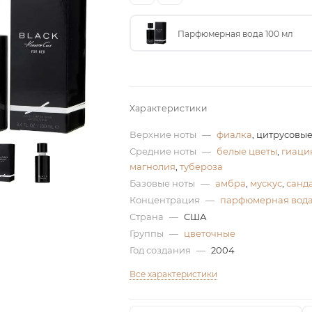
Парфюмерная вода 100 мл
Характеристики
Верхние ноты
—
фиалка
, цитрусовы
Средние ноты
—
белые цветы
,
гиаци
магнолия
,
тубероза
Базовые ноты
—
амбра
,
мускус
,
санд
Концентрация
—
парфюмерная вод
Страна
—
США
Группы
—
цветочные
Год создания
—
2004
Все характеристики