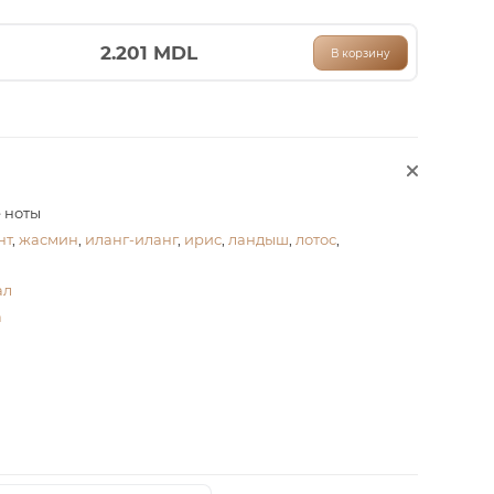
2.201
MDL
В корзину
е ноты
нт
,
жасмин
,
иланг-иланг
,
ирис
,
ландыш
,
лотос
,
ал
а