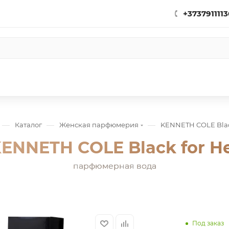
+3737911113
—
—
—
Каталог
Женская парфюмерия
KENNETH COLE Black
ENNETH COLE Black for H
парфюмерная вода
Под заказ