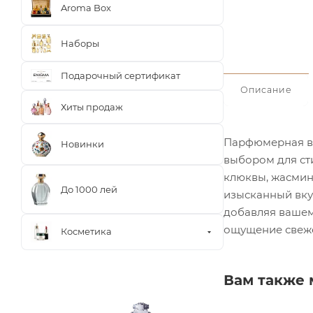
Aroma Box
Наборы
Подарочный сертификат
Описание
Хиты продаж
Парфюмерная во
Новинки
выбором для ст
клюквы, жасмин
До 1000 лей
изысканный вкус
добавляя вашем
ощущение свеже
Косметика
Вам также 