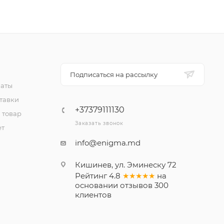
Подписаться на рассылку
латы
тавки
+37379111130
 товар
Заказать звонок
ет
info@enigma.md
Кишинев, ул. Эминеску 72
Рейтинг
4.8
★★★★★
на
основании
отзывов
300
клиентов