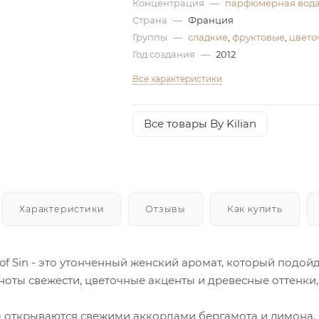
Концентрация
—
парфюмерная вод
Страна
—
Франция
Группы
—
сладкие
,
фруктовые
,
цвето
Год создания
—
2012
Все характеристики
Все товары By Kilian
Характеристики
Отзывы
Как купить
ity of Sin - это утонченный женский аромат, который подо
 ноты свежести, цветочные акценты и древесные оттенки
 открываются свежими аккордами бергамота и лимона, д