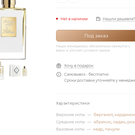
Нашли дешевле
Нет в наличии
Под заказ
Наши менеджеры обязательно свяжутся с
вами и уточнят условия заказа
Хочу в подарок
Самовывоз - бесплатно
Сроки доставки уточняйте у менедж
Характеристики
Верхние ноты
—
бергамот
,
кардамон
Средние ноты
—
абрикос
,
ладан
,
роз
Базовые ноты
—
кедр
,
пачули