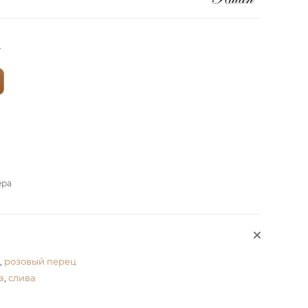
?
ера
,
розовый перец
а
,
слива