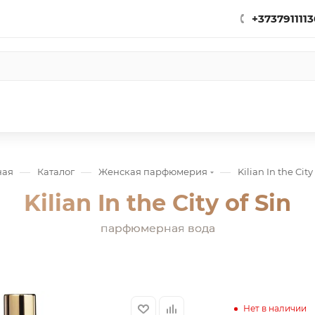
+3737911113
—
—
—
ная
Каталог
Женская парфюмерия
Kilian In the City
Kilian In the City of Sin
парфюмерная вода
Нет в наличии