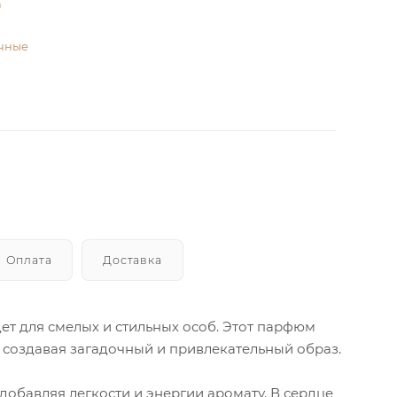
а
чные
Оплата
Доставка
йдет для смелых и стильных особ. Этот парфюм
, создавая загадочный и привлекательный образ.
обавляя легкости и энергии аромату. В сердце