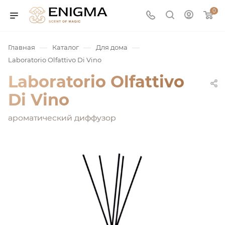
0
—
—
—
Главная
Каталог
Для дома
Laboratorio Olfattivo Di Vino
Laboratorio Olfattivo
Di Vino
ароматический диффузор
юмерия
Service
ая / Нишевая