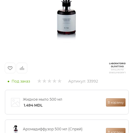
итная
 / Арабская
Артикул:
33992
Под заказ
ый сертификат
Жидкое мыло 500 мл
В корзину
даж
1.494
MDL
Аромадиффузор 500 мл (Спрей)
В корзину