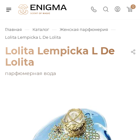
0
—
—
—
Главная
Каталог
Женская парфюмерия
Lolita Lempicka L De Lolita
Lolita Lempicka L De
Lolita
парфюмерная вода
юмерия
Service
ая / Нишевая