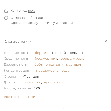
ей
Хочу в подарок
Самовывоз - бесплатно
Сроки доставки уточняйте у менеджера
а
Характеристики
Верхние ноты
—
бергамот
, горький апельсин
Средние ноты
—
бессмертник
,
корица
,
мускус
Базовые ноты
—
бобы тонка
,
ваниль
,
сандал
Концентрация
—
парфюмерная вода
Страна
—
Франция
Группы
—
восточные
,
гурманские
Год создания
—
2006
Все характеристики