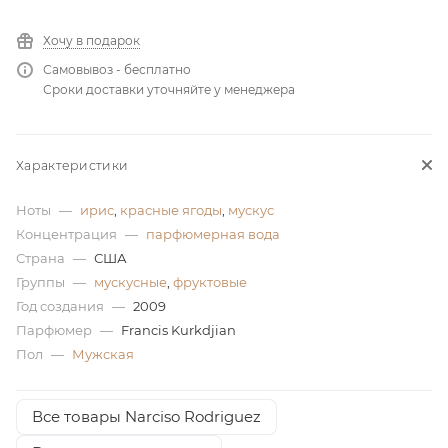
ей
Хочу в подарок
Самовывоз - бесплатно
Сроки доставки уточняйте у менеджера
а
Характеристики
Ноты
—
ирис
,
красные ягоды
,
мускус
Концентрация
—
парфюмерная вода
Страна
—
США
Группы
—
мускусные
,
фруктовые
Год создания
—
2009
Парфюмер
—
Francis Kurkdjian
Пол
—
Мужская
Все товары Narciso Rodriguez