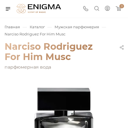
0
—
—
—
Главная
Каталог
Мужская парфюмерия
Narciso Rodriguez For Him Musc
Narciso Rodriguez
For Him Musc
парфюмерная вода
юмерия
Service
ая / Нишевая