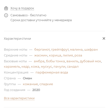
ей
Хочу в подарок
Самовывоз - бесплатно
Сроки доставки уточняйте у менеджера
Характеристики
Верхние ноты
—
бергамот
,
грейпфрут
,
малина
,
шафран
Средние ноты
—
жасмин
,
корица
,
лилия
,
роза
Базовые ноты
—
амбра
,
бобы тонка
,
ваниль
,
дубовый мох
,
карамель
,
кедр
,
кожа
,
мускус
,
пачули
,
сандал
Концентрация
—
парфюмерная вода
Страна
—
Оман
Группы
—
кожаные
,
сладкие
Год создания
—
2020
Все характеристики