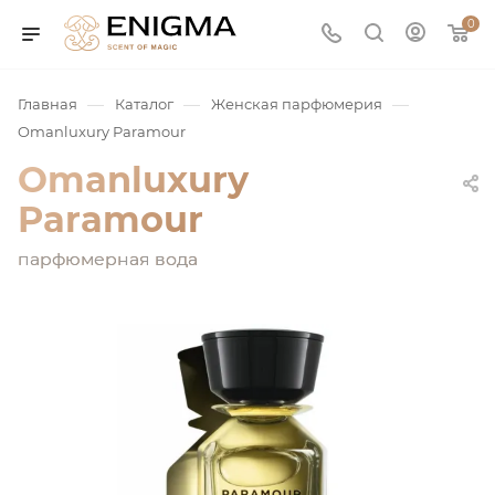
0
—
—
—
Главная
Каталог
Женская парфюмерия
Omanluxury Paramour
Omanluxury
Paramour
парфюмерная вода
юмерия
Service
ая / Нишевая