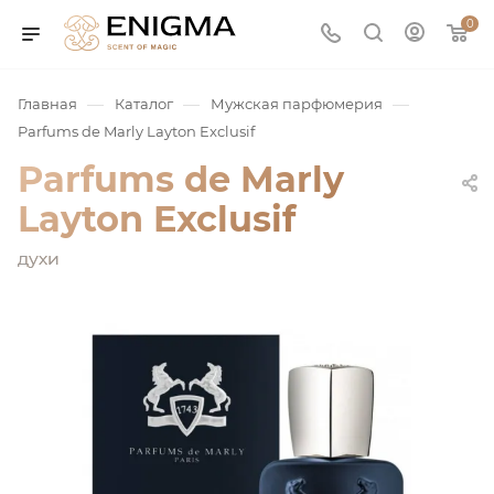
0
—
—
—
Главная
Каталог
Мужская парфюмерия
Parfums de Marly Layton Exclusif
Parfums de Marly
Layton Exclusif
духи
юмерия
Service
ая / Нишевая