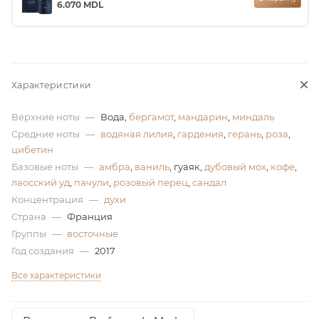
6.070
MDL
ей
а
Характеристики
Верхние ноты
—
Вода,
бергамот
,
мандарин
,
миндаль
Средние ноты
—
водяная лилия
,
гардения
,
герань
,
роза
,
цибетин
Базовые ноты
—
амбра
,
ваниль
, гуаяк,
дубовый мох
,
кофе
,
лаосский уд
,
пачули
,
розовый перец
,
сандал
Концентрация
—
духи
Страна
—
Франция
Группы
—
восточные
Год создания
—
2017
Все характеристики