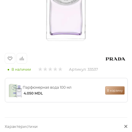
итная
 / Арабская
Артикул:
33537
В наличии
ый сертификат
Парфюмерная вода 100 мл
В корзину
4.050
MDL
даж
Характеристики