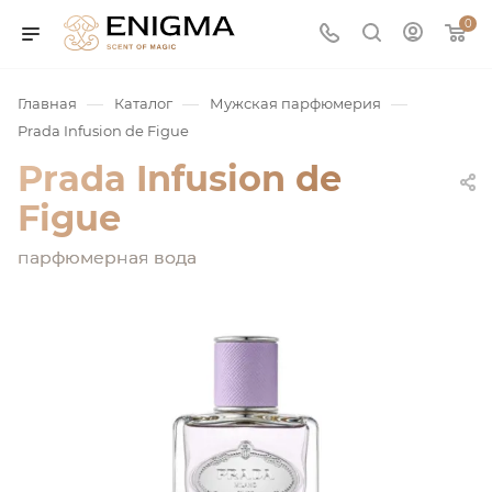
0
—
—
—
Главная
Каталог
Мужская парфюмерия
Prada Infusion de Figue
Prada Infusion de
Figue
парфюмерная вода
юмерия
Service
ая / Нишевая