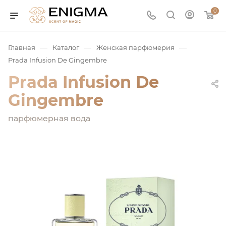
0
—
—
—
Главная
Каталог
Женская парфюмерия
Prada Infusion De Gingembre
Prada Infusion De
Gingembre
парфюмерная вода
юмерия
Service
ая / Нишевая