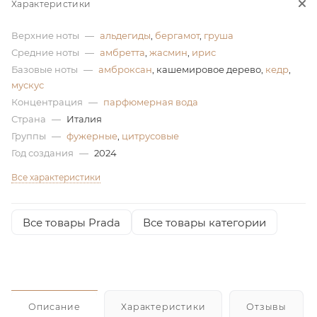
Характеристики
ей
Верхние ноты
—
альдегиды
,
бергамот
,
груша
Средние ноты
—
амбретта
,
жасмин
,
ирис
а
Базовые ноты
—
амброксан
, кашемировое дерево,
кедр
,
мускус
Концентрация
—
парфюмерная вода
Страна
—
Италия
Группы
—
фужерные
,
цитрусовые
Год создания
—
2024
Все характеристики
Все товары Prada
Все товары категории
Описание
Характеристики
Отзывы