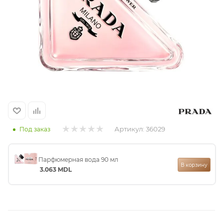
итная
 / Арабская
Артикул:
36029
Под заказ
ый сертификат
Парфюмерная вода 90 мл
В корзину
3.063
MDL
даж