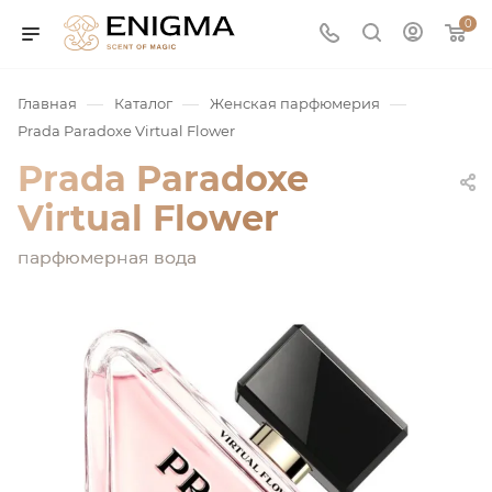
0
—
—
—
Главная
Каталог
Женская парфюмерия
Prada Paradoxe Virtual Flower
Prada Paradoxe
Virtual Flower
парфюмерная вода
юмерия
Service
ая / Нишевая