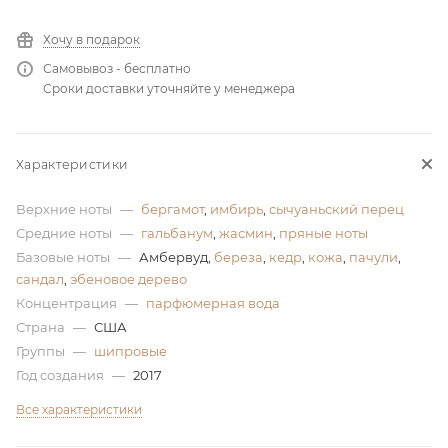
ей
Хочу в подарок
Самовывоз - бесплатно
Сроки доставки уточняйте у менеджера
Характеристики
Верхние ноты
—
бергамот
,
имбирь
,
сычуаньский перец
Средние ноты
—
гальбанум
,
жасмин
,
пряные ноты
Базовые ноты
—
Амбервуд,
береза
,
кедр
,
кожа
,
пачули
,
сандал
,
эбеновое дерево
Концентрация
—
парфюмерная вода
Страна
—
США
Группы
—
шипровые
Год создания
—
2017
Все характеристики