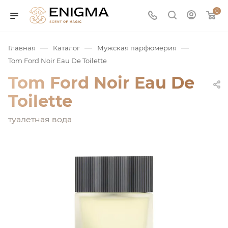
0
—
—
—
Главная
Каталог
Мужская парфюмерия
Tom Ford Noir Eau De Toilette
Tom Ford Noir Eau De
Toilette
туалетная вода
юмерия
Service
ая / Нишевая