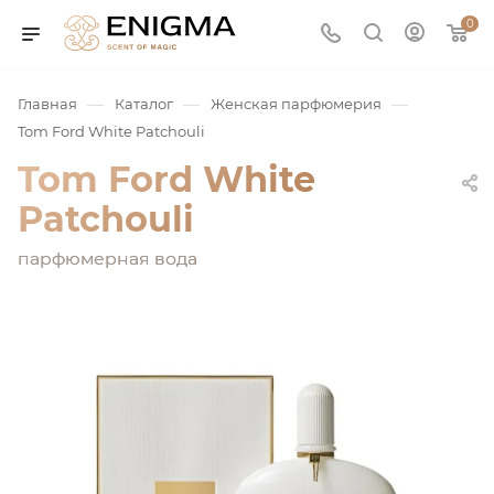
0
—
—
—
Главная
Каталог
Женская парфюмерия
Tom Ford White Patchouli
Tom Ford White
Patchouli
парфюмерная вода
юмерия
Service
ая / Нишевая