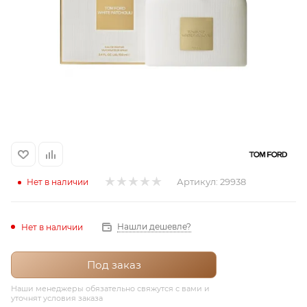
итная
 / Арабская
Артикул:
29938
Нет в наличии
ый сертификат
Нашли дешевле?
Нет в наличии
даж
Под заказ
Наши менеджеры обязательно свяжутся с вами и
уточнят условия заказа