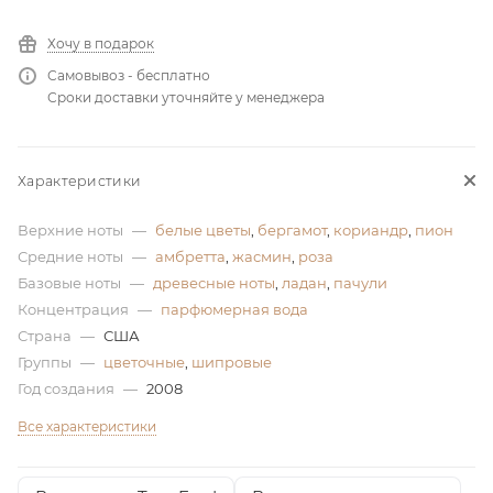
ей
Хочу в подарок
Самовывоз - бесплатно
Сроки доставки уточняйте у менеджера
а
Характеристики
Верхние ноты
—
белые цветы
,
бергамот
,
кориандр
,
пион
Средние ноты
—
амбретта
,
жасмин
,
роза
Базовые ноты
—
древесные ноты
,
ладан
,
пачули
Концентрация
—
парфюмерная вода
Страна
—
США
Группы
—
цветочные
,
шипровые
Год создания
—
2008
Все характеристики