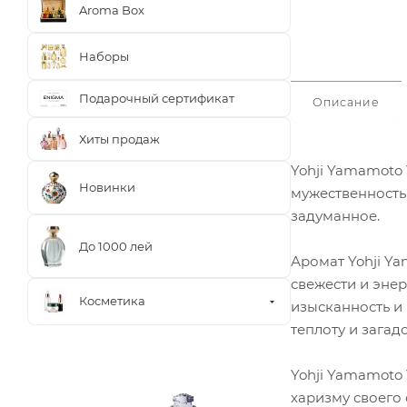
Aroma Box
Наборы
Подарочный сертификат
Описание
Хиты продаж
Yohji Yamamoto 
Новинки
мужественность
задуманное.
До 1000 лей
Аромат Yohji Ya
свежести и энер
Косметика
изысканность и
теплоту и загад
Yohji Yamamoto 
харизму своего