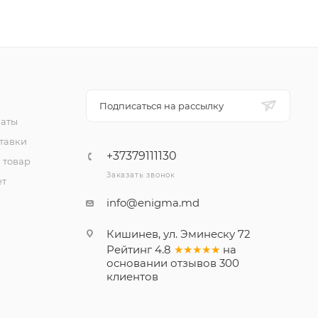
Подписаться на рассылку
латы
тавки
+37379111130
 товар
Заказать звонок
ет
info@enigma.md
Кишинев, ул. Эминеску 72
Рейтинг
4.8
★★★★★
на
основании
отзывов
300
клиентов