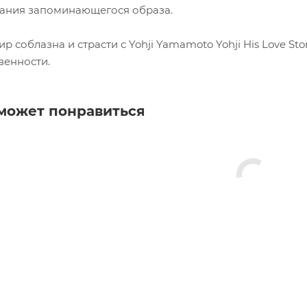
дания запоминающегося образа.
ир соблазна и страсти с Yohji Yamamoto Yohji His Love S
венности.
может понравиться