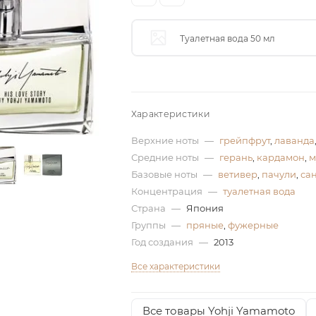
Туалетная вода 50 мл
Характеристики
Верхние ноты
—
грейпфрут
,
лаванда
Средние ноты
—
герань
,
кардамон
,
м
Базовые ноты
—
ветивер
,
пачули
,
са
Концентрация
—
туалетная вода
Страна
—
Япония
Группы
—
пряные
,
фужерные
Год создания
—
2013
Все характеристики
Все товары Yohji Yamamoto