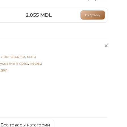
2.055
MDL
В корзину
,
лист фиалки
,
мята
ускатный орех
,
перец
ндал
Все товары категории