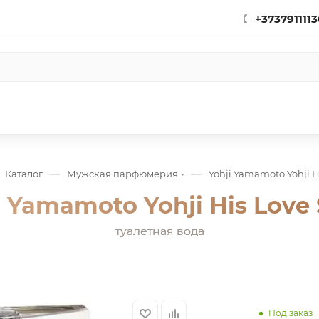
+3737911113
—
—
Каталог
Мужская парфюмерия
Yohji Yamamoto Yohji H
i Yamamoto Yohji His Love 
туалетная вода
Под заказ