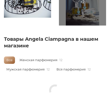
ей
Товары Angela Ciampagna в нашем
магазине
Все
Женская парфюмерия
12
Мужская парфюмерия
12
Вся парфюмерия
12