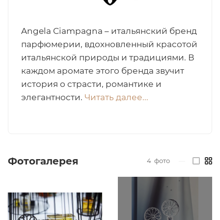
итная
Angela Ciampagna – итальянский бренд
парфюмерии, вдохновленный красотой
 / Арабская
итальянской природы и традициями. В
каждом аромате этого бренда звучит
история о страсти, романтике и
элегантности.
Читать далее...
ый сертификат
Фотогалерея
4
фото
—
даж