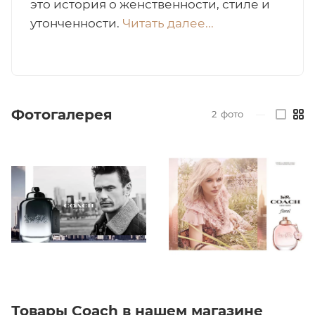
это история о женственности, стиле и
утонченности.
Читать далее...
итная
 / Арабская
Фотогалерея
2
фото
—
ый сертификат
даж
Товары Coach в нашем магазине