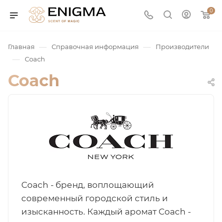
0
—
—
Главная
Справочная информация
Производители
—
Coach
Coach
юмерия
Service
Coach - бренд, воплощающий
современный городской стиль и
ая / Нишевая
изысканность. Каждый аромат Coach -