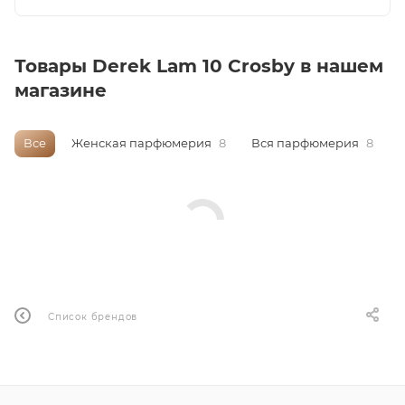
итная
Товары Derek Lam 10 Crosby в нашем
магазине
 / Арабская
Все
Женская парфюмерия
8
Вся парфюмерия
8
ый сертификат
даж
Список брендов