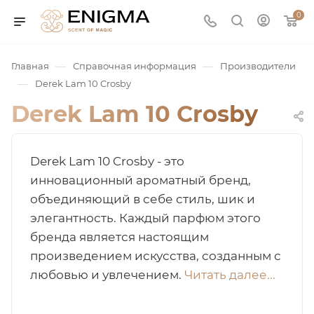
0
—
—
Главная
Справочная информация
Производители
—
Derek Lam 10 Crosby
Derek Lam 10 Crosby
Derek Lam 10 Crosby - это
инновационный ароматный бренд,
объединяющий в себе стиль, шик и
юмерия
элегантность. Каждый парфюм этого
бренда является настоящим
Service
произведением искусства, созданным с
любовью и увлечением.
Читать далее...
ая / Нишевая