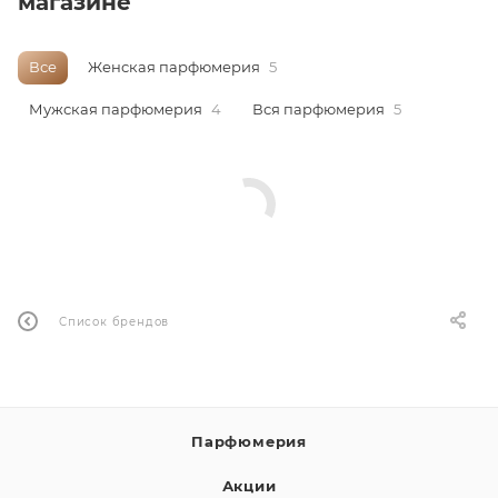
магазине
ей
Все
Женская парфюмерия
5
Мужская парфюмерия
4
Вся парфюмерия
5
Список брендов
Парфюмерия
Акции