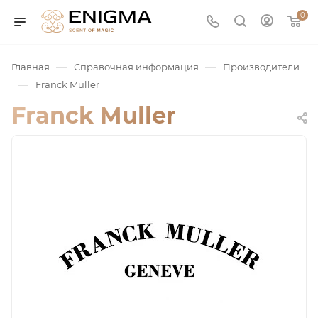
0
—
—
Главная
Справочная информация
Производители
—
Franck Muller
Franck Muller
юмерия
Service
ая / Нишевая