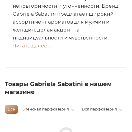
неповторимости и утонченности. Бренд
итная
Gabriela Sabatini предлагает широкий
ассортимент ароматов для мужчин и
 / Арабская
женщин, делая акцент на
индивидуальности и чувственности.
Читать далее...
Товары Gabriela Sabatini в нашем
ый сертификат
магазине
даж
Все
Женская парфюмерия
6
Вся парфюмерия
6