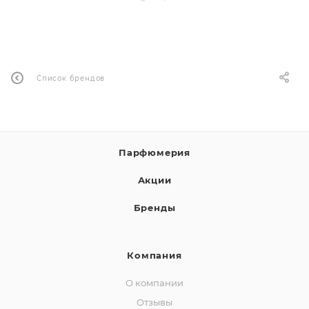
ей
а
Список брендов
Парфюмерия
Акции
Бренды
Компания
О компании
Отзывы