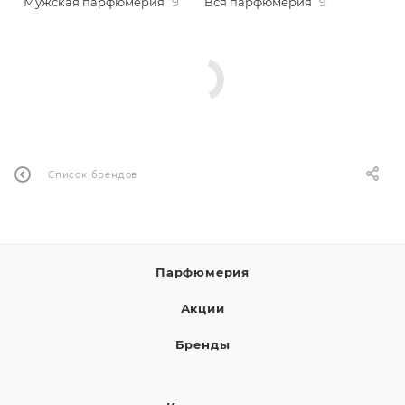
Мужская парфюмерия
9
Вся парфюмерия
9
ей
а
Список брендов
Парфюмерия
Акции
Бренды