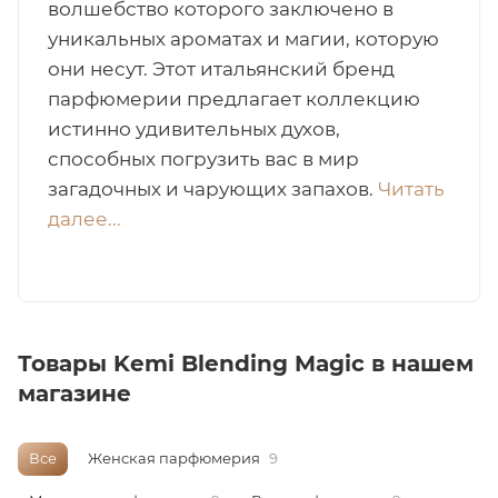
волшебство которого заключено в
уникальных ароматах и магии, которую
итная
они несут. Этот итальянский бренд
парфюмерии предлагает коллекцию
 / Арабская
истинно удивительных духов,
способных погрузить вас в мир
загадочных и чарующих запахов.
Читать
далее...
ый сертификат
Товары Kemi Blending Magic в нашем
магазине
даж
Все
Женская парфюмерия
9