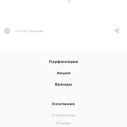
ей
Список брендов
Парфюмерия
Акции
Бренды
Компания
О компании
Отзывы