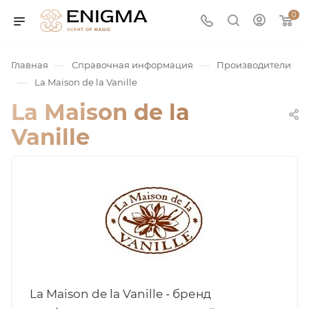
0
—
—
Главная
Справочная информация
Производители
—
La Maison de la Vanille
La Maison de la
Vanille
юмерия
Service
ая / Нишевая
La Maison de la Vanille - бренд