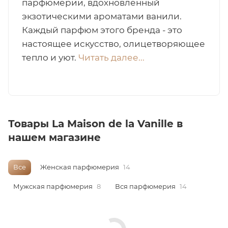
парфюмерии, вдохновленный
экзотическими ароматами ванили.
итная
Каждый парфюм этого бренда - это
настоящее искусство, олицетворяющее
 / Арабская
тепло и уют.
Читать далее...
Товары La Maison de la Vanille в
нашем магазине
ый сертификат
Все
Женская парфюмерия
14
даж
Мужская парфюмерия
8
Вся парфюмерия
14