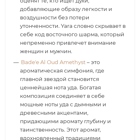
оценят те, кто ищет духи,
добавляющие образу легкости и
воздушности без потери
утонченности. Yara словно скрывает в
себе код восточного шарма, который
непременно привлечет внимание
женщин и мужчин.
Bade'e Al Oud Amethyst
– это
ароматическая симфония, где
главной звездой становится
ценнейшая нота уда. Богатая
композиция соединяет в себе
мощные ноты уда с дымными и
древесными акцентами,
придающими аромату глубину и
таинственность. Этот аромат,
вдохновленный традициями