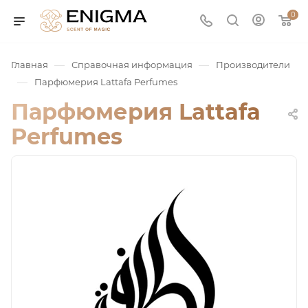
0
—
—
Главная
Справочная информация
Производители
—
Парфюмерия Lattafa Perfumes
Парфюмерия Lattafa
Perfumes
юмерия
Service
ая / Нишевая