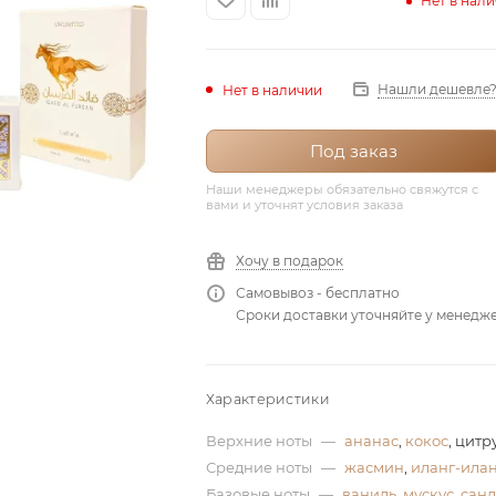
Нет в нал
Нашли дешевле
Нет в наличии
Под заказ
Наши менеджеры обязательно свяжутся с
вами и уточнят условия заказа
Хочу в подарок
Самовывоз - бесплатно
Сроки доставки уточняйте у менедж
Характеристики
Верхние ноты
—
ананас
,
кокос
, цит
Средние ноты
—
жасмин
,
иланг-илан
Базовые ноты
—
ваниль
,
мускус
,
санд