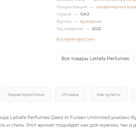
Концентрация
—
парфюмерная вод
Страна
—
ОАЭ
Группы
—
фужерные
Год создания
—
2022
Все характеристики
Все товары Lattafa Perfumes
Характеристики
Отзывы
Как купить
а Lattafa Perfumes Qaed Al Fursan Unlimited унисекс б
ь и стиль. Этот аромат подойдет как для мужчин, так и 