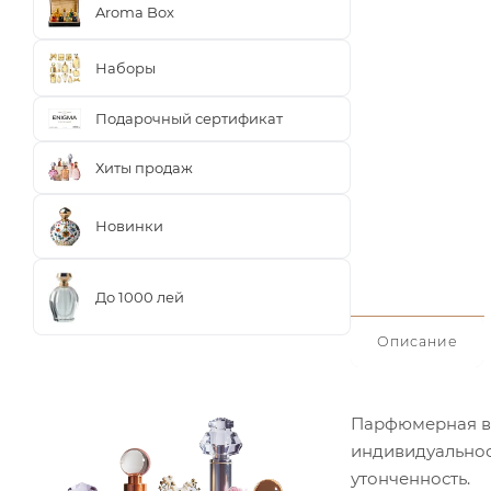
Aroma Box
Наборы
Подарочный сертификат
Хиты продаж
Новинки
До 1000 лей
Описание
Парфюмерная вод
индивидуальност
утонченность.