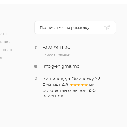
Подписаться на рассылку
латы
тавки
+37379111130
 товар
Заказать звонок
ет
info@enigma.md
Кишинев, ул. Эминеску 72
Рейтинг
4.8
★★★★★
на
основании
отзывов
300
клиентов