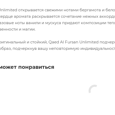
 Unlimited открывается свежими нотами бергамота и бел
 сердце аромата раскрывается сочетание нежных аккордо
Базовые ноты ванили и мускуса придают композиции теп
венности и магии.
игинальный и стойкий, Qaed Al Fursan Unlimited подчер
браз, подчеркнув вашу неповторимую индивидуальност
может понравиться